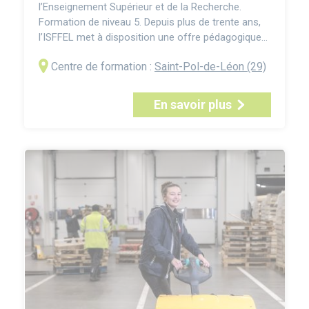
l’Enseignement Supérieur et de la Recherche.
Formation de niveau 5. Depuis plus de trente ans,
l’ISFFEL met à disposition une offre pédagogique
certifiée RNCP ; nombre de ses cursus sont
Centre de formation :
Saint-Pol-de-Léon (29)
classés niveau 5 – BTS et titres pro – et
représentent habituellement deux années d’études
après le baccalauréat. Le titulaire du BTS Gestion
En savoir plus
de la PME travail...