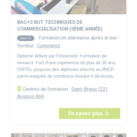
BAC+3 BUT TECHNIQUES DE
COMMERCIALISATION (3ÈME ANNÉE)
Formation en alternance après le bac -
Bac+3
Secteur :
Commerce
Diplôme délivré par l'Université. Formation de
niveau 6. Fort d’une expérience de plus de 30 ans,
l’ISFFEL propose des diplômes inscrits au RNCP,
parmi lesquels de nombreux niveaux 6 (licences,
licences pro, bachelors) équivalant habituellement
Centres de formation :
Saint-Brieuc (22)
,
à trois ans de formation après le bac. Ce Bachelor
Universitaire de Technologie (BUT) forme aux
Avignon (84)
fonctions d'encadrement intermédiaire dans les s...
En savoir plus