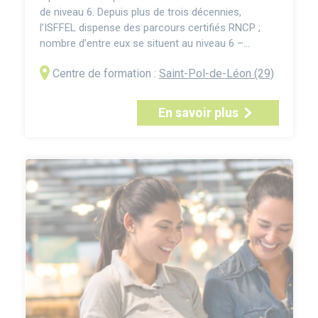
de niveau 6. Depuis plus de trois décennies,
l’ISFFEL dispense des parcours certifiés RNCP ;
nombre d’entre eux se situent au niveau 6 –
licences, licences professionnelles, bachelors – et
Centre de formation :
Saint-Pol-de-Léon (29)
couvrent ordinairement trois années d’études
après le baccalauréat. La Licence Professionnelle
Bio-industries et Biotechnologies mention
En savoir plus
Biotechnolog...