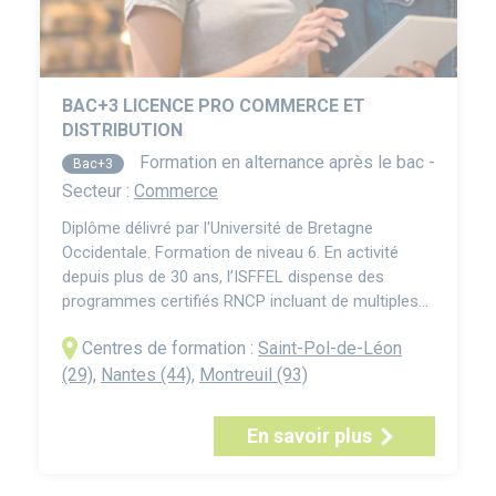
BAC+3 LICENCE PRO COMMERCE ET
DISTRIBUTION
Formation en alternance après le bac -
Bac+3
Secteur :
Commerce
Diplôme délivré par l'Université de Bretagne
Occidentale. Formation de niveau 6. En activité
depuis plus de 30 ans, l’ISFFEL dispense des
programmes certifiés RNCP incluant de multiples
parcours niveau 6 (licence, licence pro, bachelor),
Centres de formation :
Saint-Pol-de-Léon
soit généralement trois ans d’études après le
baccalauréat. La Licence Pro Commerce et
(29)
,
Nantes (44)
,
Montreuil (93)
Distribution en alternance prépare aux métiers du
commerce dans ...
En savoir plus