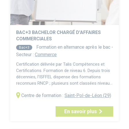
BAC+3 BACHELOR CHARGÉ D'AFFAIRES
COMMERCIALES
Formation en alternance après le bac -
Bac+3
Secteur :
Commerce
Certification délivrée par Talis Compétences et
Certifications. Formation de niveau 6. Depuis trois
décennies, l’ISFFEL dispense des formations
reconnues RNCP ; plusieurs sont classées niveau 6
– licences, licences pro, bachelors –
Centre de formation :
Saint-Pol-de-Léon (29)
correspondant habituellement à un cursus de trois
ans après le bac. Le Bachelor Chargé d'Affaires
Commerciales est une formation en
En savoir plus
entrepreneuriat qui ...