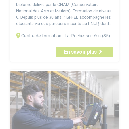
Diplôme délivré par le CNAM (Conservatoire
National des Arts et Métiers). Formation de niveau
6. Depuis plus de 30 ans, l’ISFFEL accompagne les
étudiants via des parcours inscrits au RNCP, dont
plusieurs de niveau 6 (licences, licences
Centre de formation :
La-Roche-sur-Yon (85)
professionnelles, bachelors), correspondant en
principe à trois années post-bac. La Licence Pro
Commercialisation des produits alimentaires,
En savoir plus
boissons, vins, s...