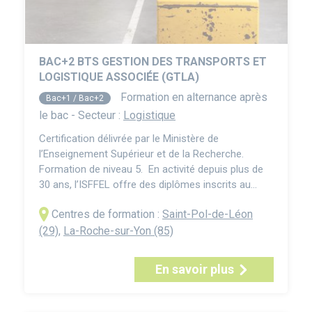
BAC+2 BTS GESTION DES TRANSPORTS ET
LOGISTIQUE ASSOCIÉE (GTLA)
Formation en alternance après
Bac+1 / Bac+2
le bac - Secteur :
Logistique
Certification délivrée par le Ministère de
l’Enseignement Supérieur et de la Recherche.
Formation de niveau 5. En activité depuis plus de
30 ans, l’ISFFEL offre des diplômes inscrits au
RNCP ; ceux situés au niveau 5 (BTS et titres
Centres de formation :
Saint-Pol-de-Léon
professionnels) totalisent généralement deux ans
de formation après le bac. Le BTS Gestion des
(29)
,
La-Roche-sur-Yon (85)
Transports et Logistique Associée (GTLA) en
alternance p...
En savoir plus