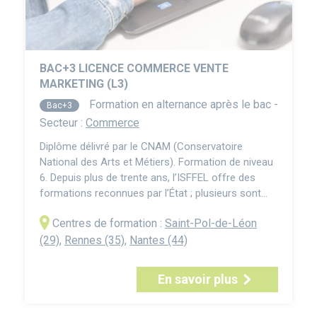
BAC+3 LICENCE COMMERCE VENTE
MARKETING (L3)
Formation en alternance après le bac -
Bac+3
Secteur :
Commerce
Diplôme délivré par le CNAM (Conservatoire
National des Arts et Métiers). Formation de niveau
6. Depuis plus de trente ans, l’ISFFEL offre des
formations reconnues par l’État ; plusieurs sont
certifiées RNCP niveau 6 – licences, licences
Centres de formation :
Saint-Pol-de-Léon
professionnelles, bachelors – et correspondent le
plus souvent à trois années d’études post-
(29)
,
Rennes (35)
,
Nantes (44)
baccalauréat. La Licence Commerce, Vente et
Marketing (CVM)...
En savoir plus