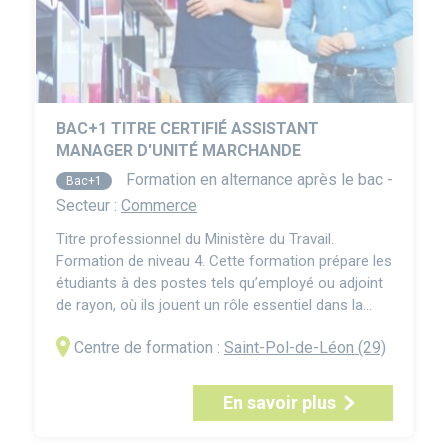
BAC+1 TITRE CERTIFIÉ ASSISTANT
MANAGER D'UNITÉ MARCHANDE
Formation en alternance après le bac -
Bac+1
Secteur :
Commerce
Titre professionnel du Ministère du Travail.
Formation de niveau 4. Cette formation prépare les
étudiants à des postes tels qu’employé ou adjoint
de rayon, où ils jouent un rôle essentiel dans la
gestion quotidienne d’un rayon. Ils apprendront à
Centre de formation :
Saint-Pol-de-Léon (29)
optimiser l’attractivité des produits, à gérer les
stocks, à organiser les approvisionnements et à
contribuer à la relation client. Ils seront égale...
En savoir plus