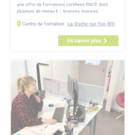
une offre de formations certifiées RNCP, dont
plusieurs de niveau 6 – licences, licences
professionnelles et bachelors – correspondant
Centre de formation :
La-Roche-sur-Yon (85)
généralement à trois années d’études après le
baccalauréat. Le Bachelor Responsable QHSE
(Qualité, Hygiène, Sécurité, Environnement) forme
En savoir plus
des professionnel...