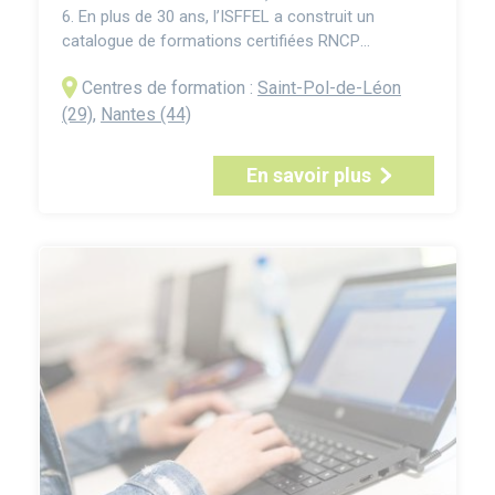
6. En plus de 30 ans, l’ISFFEL a construit un
catalogue de formations certifiées RNCP
comprenant plusieurs cursus niveau 6 (licence,
Centres de formation :
Saint-Pol-de-Léon
licence pro, bachelor) correspondant en général à
trois années post-bac. La Licence Commerce et
(29)
,
Nantes (44)
Développement International forme des
professionnels capables d’ac...
En savoir plus