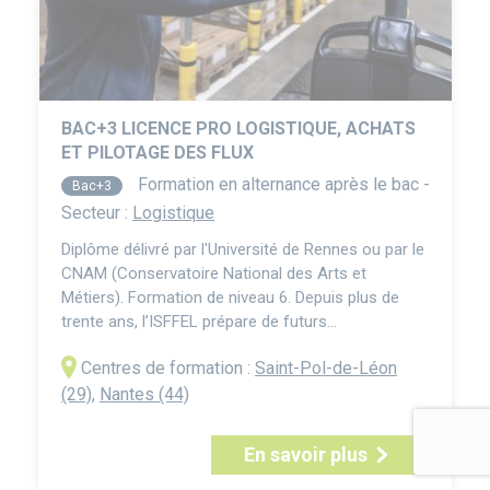
BAC+3 LICENCE PRO LOGISTIQUE, ACHATS
ET PILOTAGE DES FLUX
Formation en alternance après le bac -
Bac+3
Secteur :
Logistique
Diplôme délivré par l'Université de Rennes ou par le
CNAM (Conservatoire National des Arts et
Métiers). Formation de niveau 6. Depuis plus de
trente ans, l’ISFFEL prépare de futurs
professionnels à travers des cycles RNCP niveau 6
Centres de formation :
Saint-Pol-de-Léon
(licences, licences pro et bachelors), représentant
généralement trois ans d’études post-bac. La
(29)
,
Nantes (44)
Licence Professionnelle Logistique, Achats et
Pilotage des Fl...
En savoir plus