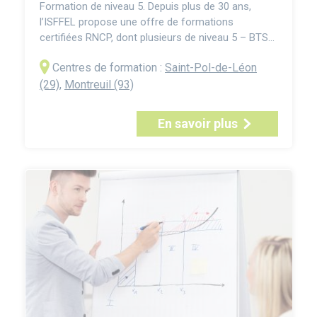
Formation de niveau 5. Depuis plus de 30 ans,
l’ISFFEL propose une offre de formations
certifiées RNCP, dont plusieurs de niveau 5 – BTS
et titres professionnel – correspondant
Centres de formation :
Saint-Pol-de-Léon
généralement à deux années d’études après le
baccalauréat. Le Titre Professionnel Manager
(29)
,
Montreuil (93)
d’Établissement Marchand prépare à la gestion
opérationnelle d’un périmètre d...
En savoir plus