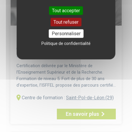
Tout accepter
Tout refuser
BAC+2 BTS NÉGOCIATION ET
Personnaliser
DIGITALISATION DE LA RELATION CLIENT
Politique de confidentialité
Formation en alternance après
Bac+1 / Bac+2
le bac - Secteur :
Commerce
Certification délivrée par le Ministère de
l’Enseignement Supérieur et de la Recherche.
Formation de niveau 5. Fort de plus de 30 ans
d’expertise, l’ISFFEL propose des parcours certifiés
RNCP, dont divers programmes de niveau 5 (BTS et
Centre de formation :
Saint-Pol-de-Léon (29)
titres professionnels) correspondant en général à
deux ans de formation post-baccalauréat. Le BTS
Négociation et Digitalisation de la Relation Client
En savoir plus
(ND...