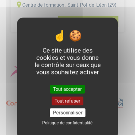
Centre de formation :
Saint-Pol-de-Léon (29)
couvrent ordinairement trois années d’études
après le baccalauréat. La Licence Professionnelle
Bio-industries et Biotechnologies mention
En savoir plus
Biotechnolog...
Ce site utilise des
cookies et vous donne
Quelques entreprises
le contrôle sur ceux que
vous souhaitez activer
d'accueil
Tout accepter
Logo
Logo
Logo
Tout refuser
Personnaliser
Politique de confidentialité
Logo
Logo
Logo