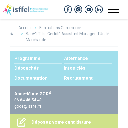
Panneau de gestion des cookies
Accueil
Formations Commerce
Bac+1 Titre Certifié Assistant Manager d'Unité
Marchande
Programme
Alternance
Débouchés
Infos clés
Documentation
Recrutement
Contact
Anne-Marie GODÉ
06 84 48 54 49
privilégié
gode@isffel.fr
Déposez votre candidature