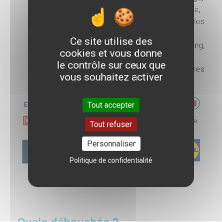
Conduire des chantiers d’amélioration continue,
Planifier la production et organiser les
transports,
Ce site utilise des
Piloter la démarche achats : sourcing,
cookies et vous donne
négociation, performance fournisseurs,
le contrôle sur ceux que
Automatiser les processus des Systèmes
vous souhaitez activer
d'Information.
Tout accepter
Tout refuser
Personnaliser
Politique de confidentialité