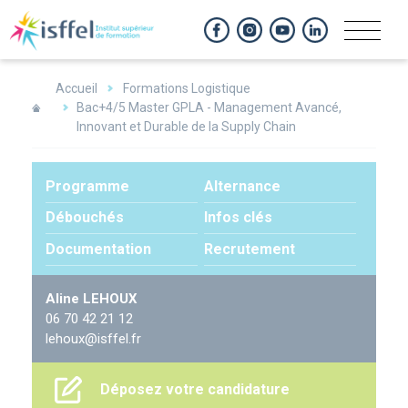
Panneau de gestion des cookies
Accueil
Formations Logistique
Bac+4/5 Master GPLA - Management Avancé,
Innovant et Durable de la Supply Chain
Programme
Alternance
Débouchés
Infos clés
Documentation
Recrutement
Contact
Aline LEHOUX
06 70 42 21 12
privilégié
lehoux@isffel.fr
Déposez votre candidature