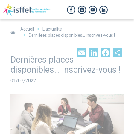
Panneau de gestion des cookies
Accueil
L'actualité
Dernières places disponibles… inscrivez-vous !
Email
LinkedIn
Face
Sh
Dernières places
disponibles… inscrivez-vous !
Date
01/07/2022