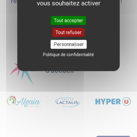
responsables de formation et candidater !
vous souhaitez activer
Tout accepter
Tout refuser
Personnaliser
Politique de confidentialité
Quelques entreprises
d'accueil
Logo
Logo
Logo
Logo
Logo
Logo