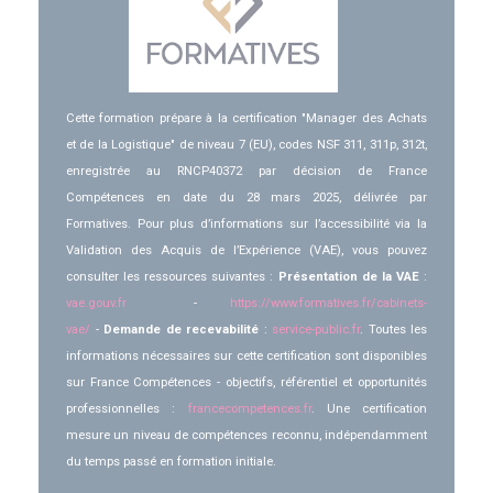
Cette formation prépare à la certification "Manager des Achats
et de la Logistique" de niveau 7 (EU), codes NSF 311, 311p, 312t,
enregistrée au RNCP40372
par décision de France
Compétences en date du 28 mars 2025, délivrée par
Formatives. Pour plus d’informations sur l’accessibilité via la
Validation des Acquis de l’Expérience (VAE), vous pouvez
consulter les ressources suivantes :
Présentation de la VAE
:
vae.gouv.fr
-
https://www.formatives.fr/cabinets-
vae/
-
Demande de recevabilité
:
service-public.fr
. Toutes les
informations nécessaires sur cette certification sont disponibles
sur France Compétences - objectifs, référentiel et opportunités
professionnelles :
francecompetences.fr
. Une certification
mesure un niveau de compétences reconnu, indépendamment
du temps passé en formation initiale.