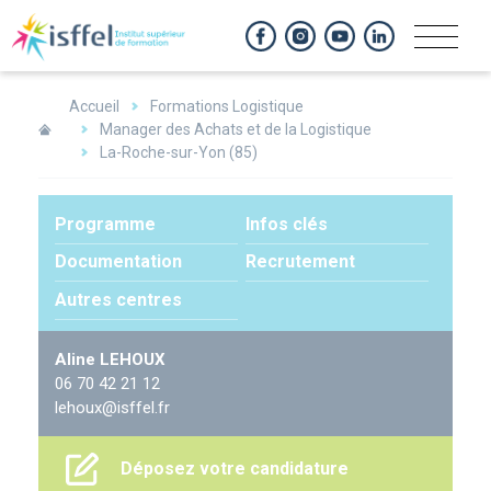
Panneau de gestion des cookies
Accueil
Formations Logistique
Manager des Achats et de la Logistique
La-Roche-sur-Yon (85)
Programme
Infos clés
Documentation
Recrutement
Autres centres
Aline LEHOUX
06 70 42 21 12
lehoux@isffel.fr
Déposez votre candidature