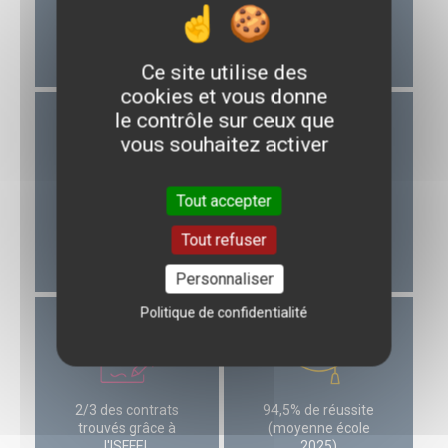
940€ net/mois
entièrement gratuite !
(21/25 ans -
apprentissage)
Ce site utilise des
cookies et vous donne
le contrôle sur ceux que
Image
Image
vous souhaitez activer
Tout accepter
Résidences
Déjeuner au CROUS à
Universitaires à
prix réduit
Tout refuser
proximité / Aides
(sous condition)
sous conditions
Personnaliser
Politique de confidentialité
Image
Image
2/3 des contrats
94,5% de réussite
trouvés grâce à
(moyenne école
l'ISFFEL
2025)