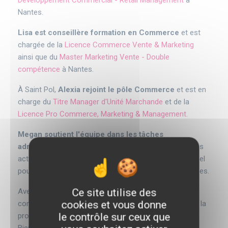
Développement Commercial - Retail Management
à
Nantes.
Lisa est conseillère formation en Commerce
et est
chargée de
la
Licence Commerce Vente & Marketing
ainsi que du
Master Marketing Vente - Double
compétence
à Nantes.
À Saint Pol,
Alexia rejoint le pôle Commerce
et est en
charge du
Titre Manager d'Unité Marchande
et de la
Licence Pro Commerce, Marketing & Management.
Megan soutient l'équipe dans les tâches
administratives
, assurant ainsi le bon déroulement des
activités quotidiennes de l'ISFFEL. Son rôle est essentiel
pour une coordination fluide entre les différents services.
Ce site utilise des
Avec leurs compétences et expertises diverses, ils
cookies et vous donne
contribuent à l'essor de l'ISFFEL et l’engagement dans la
le contrôle sur ceux que
professionnalisation de nos étudiants.