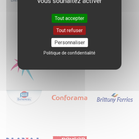
vous souhaitez activer
Bienvenue à tous les quatre !
Tout accepter
Tout refuser
Personnaliser
Politique de confidentialité
Quelques entreprises
d'accueil
Logo
Logo
Logo
Logo
Logo
Logo