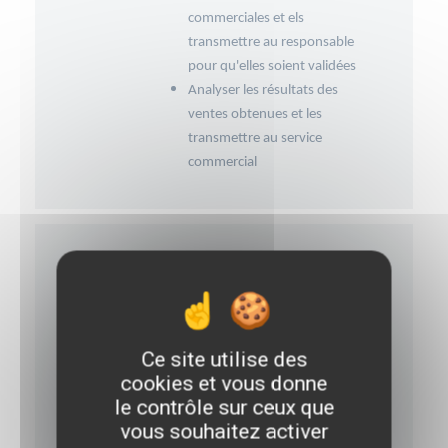
commerciales et els
transmettre au responsable
pour qu'elles soient validées
Analyser les résultats des
ventes obtenues et les
transmettre au service
commercial
Compétences requises
Etre multi taches
Adaptabilité
Maitrise des outils
Ce site utilise des
informatiques
cookies et vous donne
Sens de l'écoute
le contrôle sur ceux que
Sens relationnel
vous souhaitez activer
Négociation