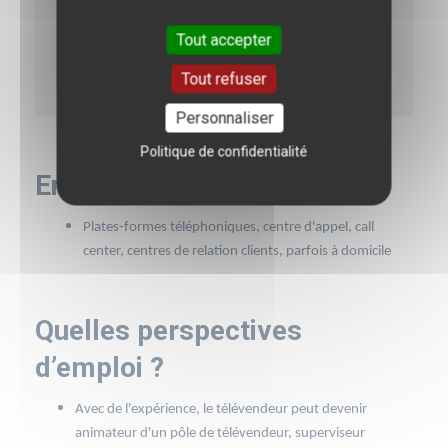
Savoir maîtriser ses
Tout accepter
émotions
Aisance orale
Tout refuser
Personnaliser
Politique de confidentialité
Environnement de travail
Plates-formes téléphoniques, centre d'appel, call
center, centres de relation clients, parfois à domicile
Quelles perspectives
d’emploi ?
Avec de l'expérience, le télévendeur peut devenir
animateur d'un pôle de télévendeur, superviseur