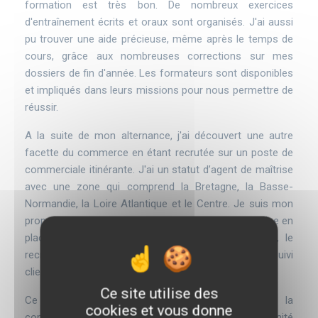
formation est très bon. De nombreux exercices
d'entraînement écrits et oraux sont organisés. J'ai aussi
pu trouver une aide précieuse, même après le temps de
cours, grâce aux nombreuses corrections sur mes
dossiers de fin d'année. Les formateurs sont disponibles
et impliqués dans leurs missions pour nous permettre de
réussir.
A la suite de mon alternance, j'ai découvert une autre
facette du commerce en étant recrutée sur un poste de
commerciale itinérante. J'ai un statut d’agent de maîtrise
avec une zone qui comprend la Bretagne, la Basse-
Normandie, la Loire Atlantique et le Centre. Je suis mon
propre chef de secteur. Je gère la prospection, la mise en
place d'actions commerciales pour mes magasins, le
recrutement de mes différents livreurs et le suivi
clientèle.
Ce site utilise des
Ce que j'ai étudié en BTS m'aide au quotidien : la
cookies et vous donne
compréhension des décisions stratégiques d'une unité