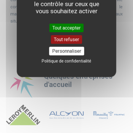
le contrôle sur ceux que
commerciale, les calculs de gestion mais aussi le
vous souhaitez activer
management que l'on peut concrètement adapter aux
situations que nous rencontrons.
Tout accepter
Tout refuser
Personnaliser
Politique de confidentialité
Quelques entreprises
d'accueil
Logo
Logo
Logo