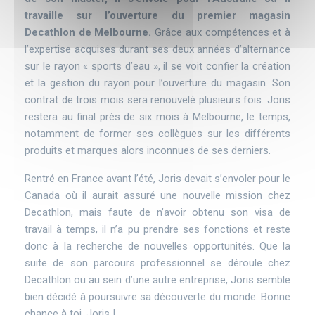
travaille sur l’ouverture du premier magasin
Decathlon de Melbourne.
Grâce aux compétences et à
l’expertise acquises durant ses deux années d’alternance
sur le rayon « sports d’eau », il se voit confier la création
et la gestion du rayon pour l’ouverture du magasin. Son
contrat de trois mois sera renouvelé plusieurs fois. Joris
restera au final près de six mois à Melbourne, le temps,
notamment de former ses collègues sur les différents
produits et marques alors inconnues de ses derniers.
Rentré en France avant l’été, Joris devait s’envoler pour le
Canada où il aurait assuré une nouvelle mission chez
Decathlon, mais faute de n’avoir obtenu son visa de
travail à temps, il n’a pu prendre ses fonctions et reste
donc à la recherche de nouvelles opportunités. Que la
suite de son parcours professionnel se déroule chez
Decathlon ou au sein d’une autre entreprise, Joris semble
bien décidé à poursuivre sa découverte du monde. Bonne
chance à toi, Joris !