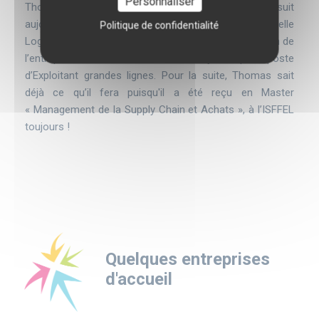
Personnaliser
Thomas a obtenu son BTS TPL en 2018 et poursuit
aujourd’hui ses études en Licence professionnelle
Politique de confidentialité
Logistique à l’ISFFEL. Son contrat d’alternance au sein de
l’entreprise STEF a été reconduit et il y occupe le poste
d’Exploitant grandes lignes. Pour la suite, Thomas sait
déjà ce qu’il fera puisqu'il a été reçu en Master
« Management de la Supply Chain et Achats », à l’ISFFEL
toujours !
Quelques entreprises
d'accueil