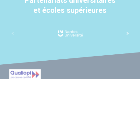
Partenariats universitaires
et écoles supérieures
La certification qualité a été délivrée au titre des catégories
d'actions suivantes : actions de formation ; actions de
formation par apprentissage.
MENTIONS LÉGALES
PLAN DU SITE
CGV