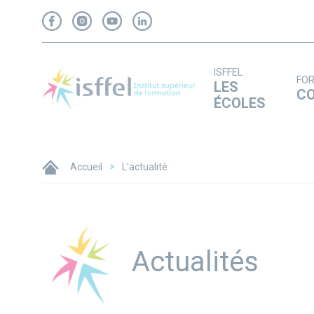
Panneau de gestion des cookies
ISFFEL
FO
LES
C
ÉCOLES
Accueil
L'actualité
Titre
Actualités