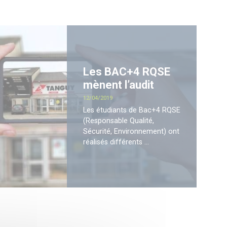
Les BAC+4 RQSE
mènent l’audit
Date
12/04/2019
Les étudiants de Bac+4 RQSE
(Responsable Qualité,
Sécurité, Environnement) ont
réalisés différents ...