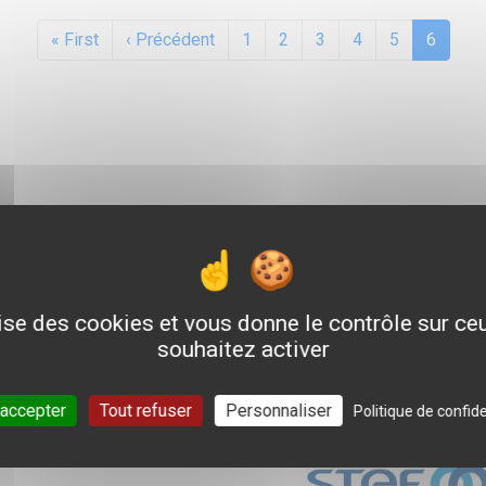
Première page
Page précédente
« First
‹ Précédent
1
2
3
4
5
6
Quelques entreprises d'ac
lise des cookies et vous donne le contrôle sur c
souhaitez activer
 accepter
Tout refuser
Personnaliser
Politique de confide
Logo