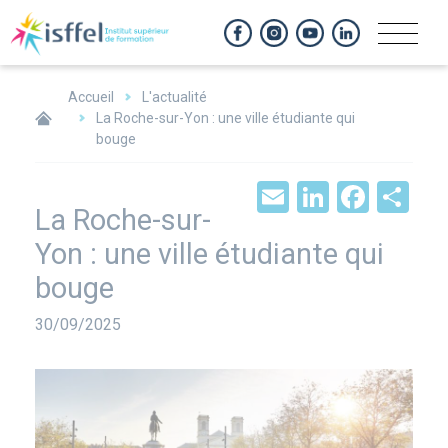
Panneau de gestion des cookies
Accueil
L'actualité
La Roche-sur-Yon : une ville étudiante qui
bouge
Email
LinkedIn
Face
Sh
La Roche-sur-
Yon : une ville étudiante qui
bouge
Date
30/09/2025