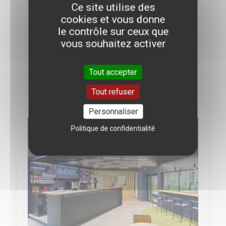
Ce site utilise des
cookies et vous donne
le contrôle sur ceux que
Les salles de sport et d'escalade de
vous souhaitez activer
la ville, idéales pour varier les
activités et rencontrer d'autres
Tout accepter
étudiants.
Tout refuser
Personnaliser
Politique de confidentialité