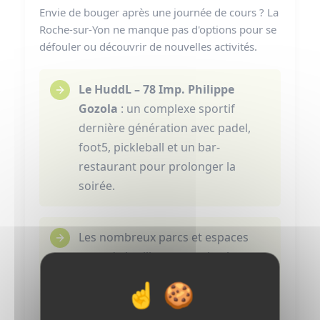
Envie de bouger après une journée de cours ? La
Roche-sur-Yon ne manque pas d'options pour se
défouler ou découvrir de nouvelles activités.
Le HuddL – 78 Imp. Philippe
Gozola
: un complexe sportif
dernière génération avec padel,
foot5, pickleball et un bar-
restaurant pour prolonger la
soirée.
Les nombreux parcs et espaces
verts de la ville, comme la place
Napoléon, sont parfaits pour une
balade, un pique-nique ou un
moment au calme.