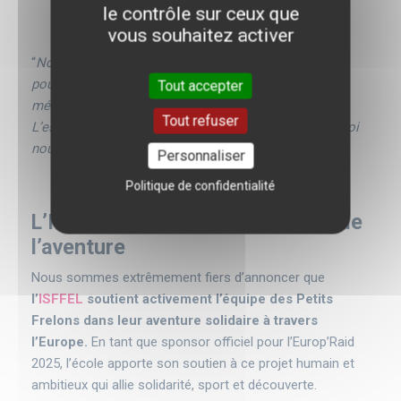
Organisation du trajet
: choix des écoles
le contrôle sur ceux que
partenaires, planification des étapes.
vous souhaitez activer
“
Nous avons identifié quelques défis auxquels nous
pourrions être confrontés, comme une panne
Tout accepter
mécanique ou le manque de place dans la voiture.
Tout refuser
L’essentiel, c’est d’être bien préparé et de savoir à quoi
nous attendre.
”
Personnaliser
Politique de confidentialité
L’ISFFEL, partenaire et sponsor de
l’aventure
Nous sommes extrêmement fiers d’annoncer que
l’
ISFFEL
soutient activement l’équipe des Petits
Frelons dans leur aventure solidaire à travers
l’Europe.
En tant que sponsor officiel pour l’Europ’Raid
2025, l’école apporte son soutien à ce projet humain et
ambitieux qui allie solidarité, sport et découverte.