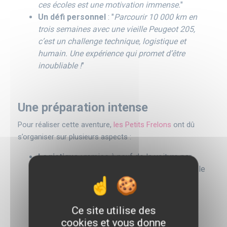
ces écoles est une motivation immense.
"
Un défi personnel
: "
Parcourir 10 000 km en
trois semaines avec une vieille Peugeot 205,
c’est un challenge technique, logistique et
humain. Une expérience qui promet d’être
inoubliable !
"
Une préparation intense
Pour réaliser cette aventure,
les Petits Frelons
ont dû
s’organiser sur plusieurs aspects :
Logistique
: remise à neuf de la voiture par
Julien, optimisation de l’espace pour stocker le
matériel.
Financement
: recherche de sponsors,
cagnotte en ligne, ventes de crêpes et de
Ce site utilise des
paninis pour réunir les fonds nécessaires.
cookies et vous donne