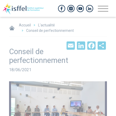
Panneau de gestion des cookies
Accueil
L'actualité
Conseil de perfectionnement
Email
LinkedIn
Face
Sh
Conseil de
perfectionnement
Date
18/06/2021